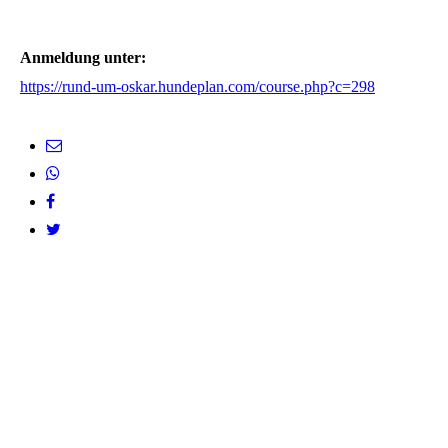
Anmeldung unter:
https://rund-um-oskar.hundeplan.com/course.php?c=298
big_41175919_0_170-113