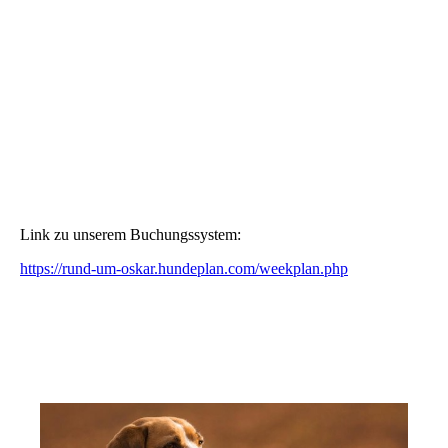
big_41175894_0_170-113
big_41175924_0_170-113
Link zu unserem Buchungssystem:
https://rund-um-oskar.hundeplan.com/weekplan.php